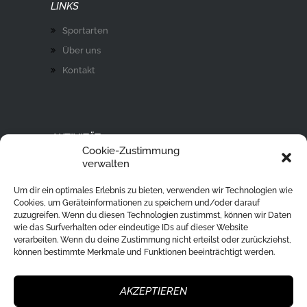
LINKS
Sportarten
Über uns
Kontakt
AKTIVITÄT
Cookie-Zustimmung
Ski Alpin
verwalten
Rodeln
Um dir ein optimales Erlebnis zu bieten, verwenden wir Technologien wie
Langlaufen
Cookies, um Geräteinformationen zu speichern und/oder darauf
zuzugreifen. Wenn du diesen Technologien zustimmst, können wir Daten
Eislaufen
wie das Surfverhalten oder eindeutige IDs auf dieser Website
verarbeiten. Wenn du deine Zustimmung nicht erteilst oder zurückziehst,
Ski Tour
können bestimmte Merkmale und Funktionen beeinträchtigt werden.
Eisstockschießen
Skisprung
AKZEPTIEREN