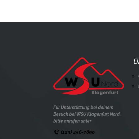
Ü
Für Unterstützung bei deinem
Besuch bei WSU Klagenfurt Nord,
bitte anrufen unter
(123) 456-7890