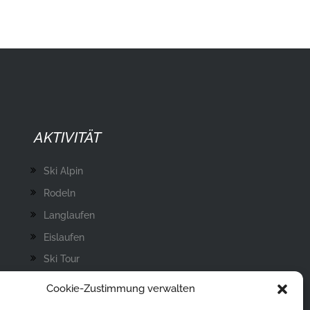
AKTIVITÄT
Ski Alpin
Rodeln
Langlaufen
Eislaufen
Ski Tour
Eisstockschießen
Cookie-Zustimmung verwalten
Skisprung