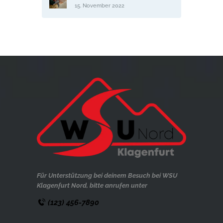
15. November 2022
Für Unterstützung bei deinem Besuch bei WSU
Klagenfurt Nord, bitte anrufen unter
(123) 456-7890