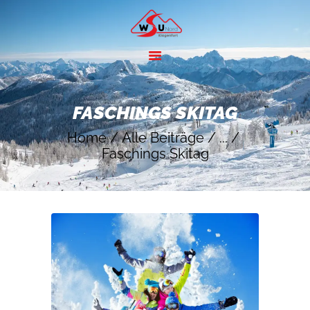
HOME
ANGEBOTE
FASCHINGS SKITAG
SKIGEBIETE
Home
Alle Beiträge
...
ÜBER UNS
Faschings Skitag
KONTAKT