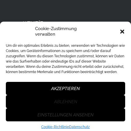
AKTIVITÄT
Cookie-Zustimmung
Ski Alpin
verwalten
Rodeln
Um dir ein optimales Erlebnis zu bieten, verwenden wir Technologien wie
Langlaufen
Cookies, um Geräteinformationen zu speichern und/oder darauf
zuzugreifen. Wenn du diesen Technologien zustimmst, können wir Daten
Eislaufen
wie das Surfverhalten oder eindeutige IDs auf dieser Website
verarbeiten. Wenn du deine Zustimmung nicht erteilst oder zurückziehst,
Ski Tour
können bestimmte Merkmale und Funktionen beeinträchtigt werden.
Eisstockschießen
Skisprung
AKZEPTIEREN
ABLEHNEN
WSU Klagenfurt Nord
© 2026. All Rights
EINSTELLUNGEN ANSEHEN
Reserved.
Datenschutz
|
Impressum
Cookie-Richtlinie
Datenschutz