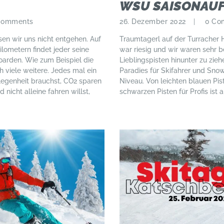
WSU SAISONAU
Comments
26. Dezember 2022
0
Co
sen wir uns nicht entgehen. Auf
Traumtagerl auf der Turracher 
ilometern findet jeder seine
war riesig und wir waren sehr b
oarden. Wie zum Beispiel die
Lieblingspisten hinunter zu zieh
 viele weitere. Jedes mal ein
Paradies für Skifahrer und Snow
elegenheit brauchst, CO2 sparen
Niveau. Von leichten blauen Pis
nicht alleine fahren willst,
schwarzen Pisten für Profis ist a