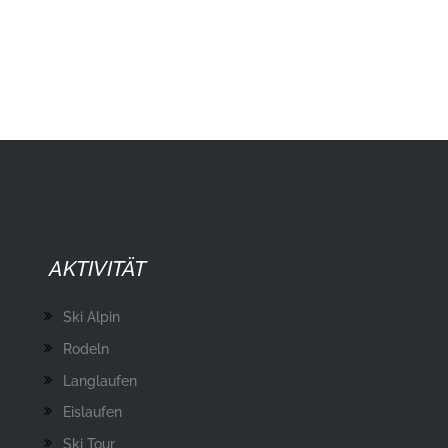
AKTIVITÄT
Ski Alpin
Rodeln
Langlaufen
Eislaufen
Ski Tour