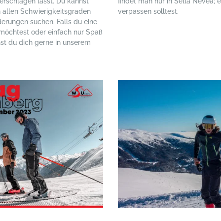
erschlagen lässt. Du kannst
findet man nur in Sella Nevea; 
 allen Schwierigkeitsgraden
verpassen solltest.
erungen suchen. Falls du eine
 möchtest oder einfach nur Spaß
nst du dich gerne in unserem