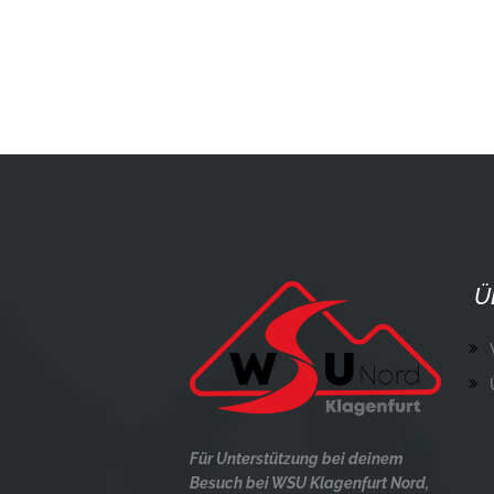
BEITRAGSNAV
Ü
Für Unterstützung bei deinem
Besuch bei WSU Klagenfurt Nord,