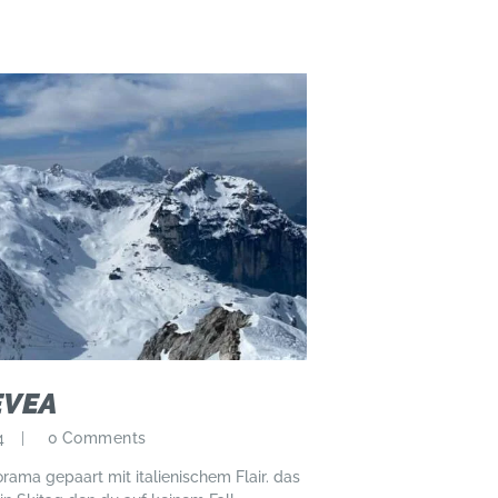
EVEA
4
0
Comments
ma gepaart mit italienischem Flair. das