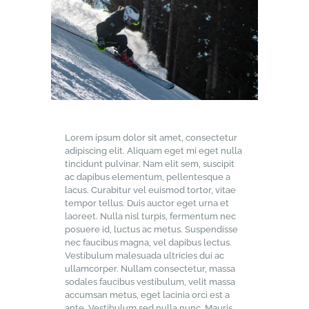
Lorem ipsum dolor sit amet, consectetur
adipiscing elit. Aliquam eget mi eget nulla
tincidunt pulvinar. Nam elit sem, suscipit
ac dapibus elementum, pellentesque a
lacus. Curabitur vel euismod tortor, vitae
tempor tellus. Duis auctor eget urna et
laoreet. Nulla nisl turpis, fermentum nec
posuere id, luctus ac metus. Suspendisse
nec faucibus magna, vel dapibus lectus.
Vestibulum malesuada ultricies dui ac
ullamcorper. Nullam consectetur, massa
sodales faucibus vestibulum, velit massa
accumsan metus, eget lacinia orci est a
ante. Vestibulum sed nulla nunc. Mauris