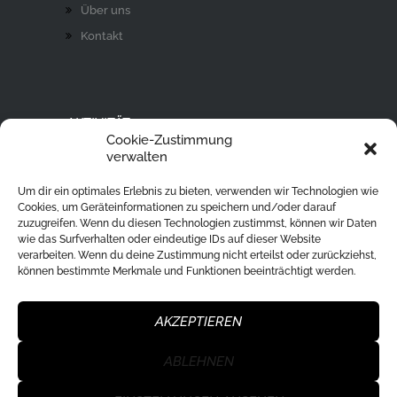
Über uns
Kontakt
AKTIVITÄT
Cookie-Zustimmung
Ski Alpin
verwalten
Rodeln
Um dir ein optimales Erlebnis zu bieten, verwenden wir Technologien wie
Langlaufen
Cookies, um Geräteinformationen zu speichern und/oder darauf
zuzugreifen. Wenn du diesen Technologien zustimmst, können wir Daten
Eislaufen
wie das Surfverhalten oder eindeutige IDs auf dieser Website
verarbeiten. Wenn du deine Zustimmung nicht erteilst oder zurückziehst,
Ski Tour
können bestimmte Merkmale und Funktionen beeinträchtigt werden.
Eisstockschießen
Skisprung
AKZEPTIEREN
ABLEHNEN
WSU Klagenfurt Nord
© 2026. All Rights