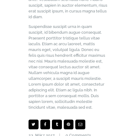
suscipit, sapien in auctor elementum, risus
erat suscipit ipsum, in cursus magna tellus
id diam.
Suspendisse suscipit urna in quam
suscipit, id bibendum augue consequat.
Praesent porttitor tristique tellus vitae
iaculis. Etiam ac arcu laoreet, mattis
mauris eget, volutpat ligula. Donec eu
felis quis risus hendrerit efficitur maximus
nec nisi. Mauris malesuada molestie est,
vitae consequat lectus auctor sit amet.
Nullam vehicula magna id augue
ullamcorper, a suscipit mauris molestie.
Lorem ipsum dolor sit amet, consectetur
adipiscing elit. Etiam ac ligula nibh. In
porttitor a sem consequat mollis. Duis
sapien lorem, sollicitudin molestie
tincidunt vitae, malesuada sed est.
23. März 2017
0
Comments