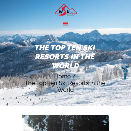
HOME
ANGEBOTE
THE TOP TEN SKI 
SKIGEBIETE
RESORTS IN THE 
ÜBER UNS
WORLD
KONTAKT
Home
The Top Ten Ski Resorts in the 
World