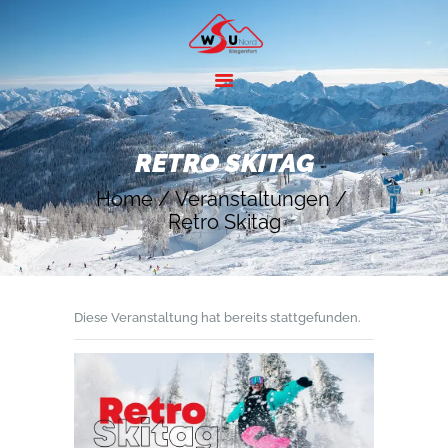
HOME
ANGEBOTE
RETRO SKITAG
SKIGEBIETE
Home
Veranstaltungen
ÜBER UNS
Retro Skitag
KONTAKT
Diese Veranstaltung hat bereits stattgefunden.