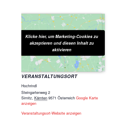
Klicke hier, um Marketing-Cookies zu
Klicke hier, um Marketing-Cookies zu
akzeptieren und diesen Inhalt zu
akzeptieren und diesen Inhalt zu
aktivieren
aktivieren
VERANSTALTUNGSORT
Hochrindl
Steingartenweg 2
Sirnitz
,
Kärnten
9571
Österreich
Google Karte
anzeigen
Veranstaltungsort-Website anzeigen