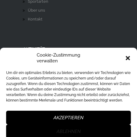
Sportarten
Über uns
Kontakt
AKTIVITÄT
Cookie-Zustimmung
Ski Alpin
verwalten
Rodeln
Um dir ein optimales Erlebnis zu bieten, verwenden wir Technologien wie
Langlaufen
Cookies, um Geräteinformationen zu speichern und/oder darauf
zuzugreifen. Wenn du diesen Technologien zustimmst, können wir Daten
Eislaufen
wie das Surfverhalten oder eindeutige IDs auf dieser Website
verarbeiten. Wenn du deine Zustimmung nicht erteilst oder zurückziehst,
Ski Tour
können bestimmte Merkmale und Funktionen beeinträchtigt werden.
Eisstockschießen
Skisprung
AKZEPTIEREN
ABLEHNEN