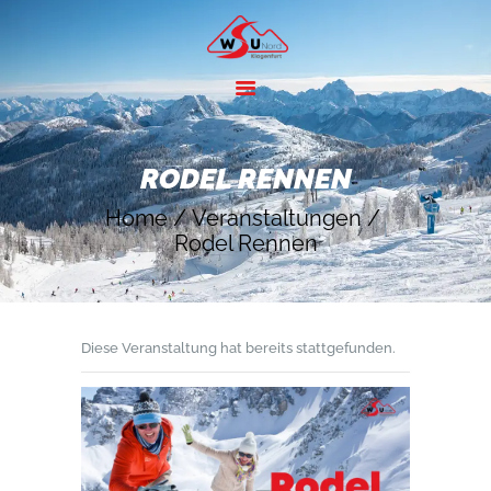
HOME
ANGEBOTE
RODEL RENNEN
SKIGEBIETE
Home
Veranstaltungen
ÜBER UNS
Rodel Rennen
KONTAKT
Diese Veranstaltung hat bereits stattgefunden.