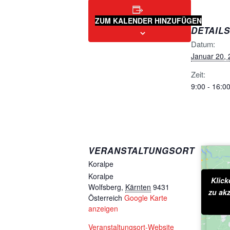
ZUM KALENDER HINZUFÜGEN
DETAILS
Datum:
Januar 20,
Zeit:
9:00 - 16:0
VERANSTALTUNGSORT
Koralpe
Koralpe
Klick
K
Wolfsberg
,
Kärnten
9431
zu akz
Co
Österreich
Google Karte
d
anzeigen
Veranstaltungsort-Website