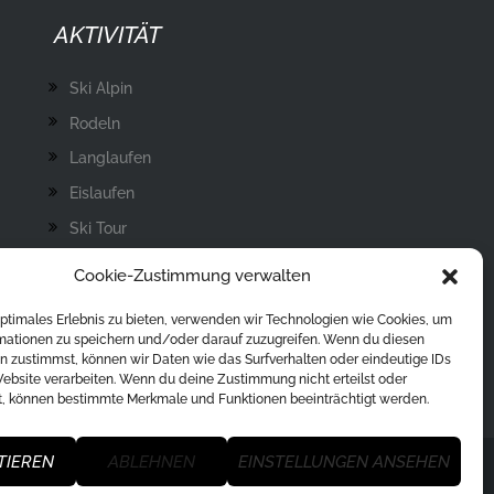
AKTIVITÄT
Ski Alpin
Rodeln
Langlaufen
Eislaufen
Ski Tour
Eisstockschießen
Cookie-Zustimmung verwalten
Skisprung
optimales Erlebnis zu bieten, verwenden wir Technologien wie Cookies, um
mationen zu speichern und/oder darauf zuzugreifen. Wenn du diesen
n zustimmst, können wir Daten wie das Surfverhalten oder eindeutige IDs
Website verarbeiten. Wenn du deine Zustimmung nicht erteilst oder
t, können bestimmte Merkmale und Funktionen beeinträchtigt werden.
TIEREN
ABLEHNEN
EINSTELLUNGEN ANSEHEN