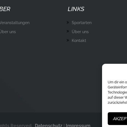
BER
LINKS
Veranstaltungen
Sportarten
Über uns
Über uns
Kontakt
Um dir ein 
Geräteinfor
Technologie
auf dieser 
zurückziehs
AKZEP
ights Reserved.
Datenschutz
|
Impressum