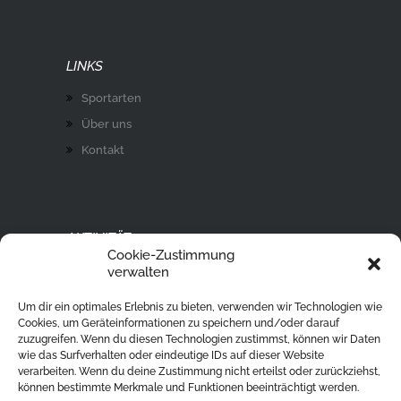
LINKS
Sportarten
Über uns
Kontakt
AKTIVITÄT
Cookie-Zustimmung
Ski Alpin
verwalten
Rodeln
Um dir ein optimales Erlebnis zu bieten, verwenden wir Technologien wie
Langlaufen
Cookies, um Geräteinformationen zu speichern und/oder darauf
zuzugreifen. Wenn du diesen Technologien zustimmst, können wir Daten
Eislaufen
wie das Surfverhalten oder eindeutige IDs auf dieser Website
verarbeiten. Wenn du deine Zustimmung nicht erteilst oder zurückziehst,
Ski Tour
können bestimmte Merkmale und Funktionen beeinträchtigt werden.
Eisstockschießen