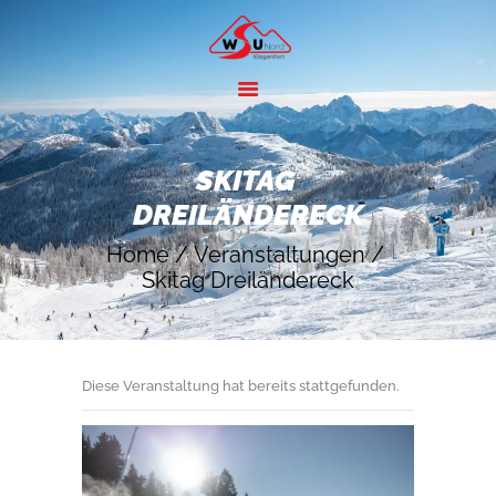
HOME
ANGEBOTE
SKITAG 
SKIGEBIETE
DREILÄNDERECK
ÜBER UNS
Home
Veranstaltungen
KONTAKT
Skitag Dreiländereck
Diese Veranstaltung hat bereits stattgefunden.