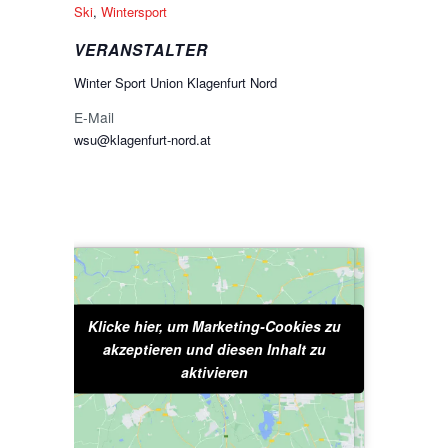
Ski
,
Wintersport
VERANSTALTER
Winter Sport Union Klagenfurt Nord
E-Mail
wsu@klagenfurt-nord.at
Klicke hier, um Marketing-Cookies zu
Klicke hier, um Marketing-Cookies zu
akzeptieren und diesen Inhalt zu
akzeptieren und diesen Inhalt zu
aktivieren
aktivieren