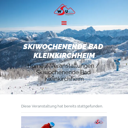
HOME
ANGEBOTE
SKIWOCHENENDE BAD 
SKIGEBIETE
KLEINKIRCHHEIM
ÜBER UNS
Home
Veranstaltungen
KONTAKT
Skiwochenende Bad 
Kleinkirchheim
Diese Veranstaltung hat bereits stattgefunden.