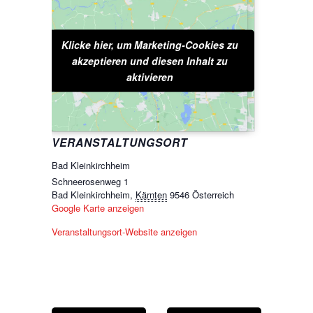
Klicke hier, um Marketing-Cookies zu
Klicke hier, um Marketing-Cookies zu
akzeptieren und diesen Inhalt zu
akzeptieren und diesen Inhalt zu
aktivieren
aktivieren
VERANSTALTUNGSORT
Bad Kleinkirchheim
Schneerosenweg 1
Bad Kleinkirchheim
,
Kärnten
9546
Österreich
Google Karte anzeigen
Veranstaltungsort-Website anzeigen