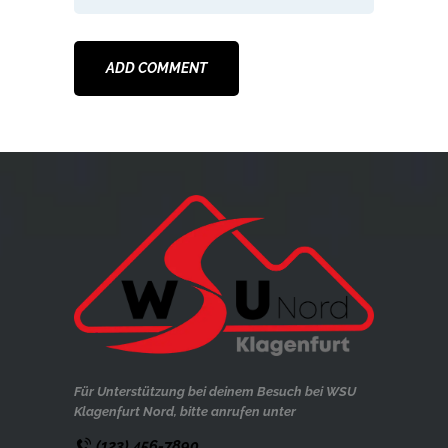
Für Unterstützung bei deinem Besuch bei WSU
Klagenfurt Nord, bitte anrufen unter
(123) 456-7890