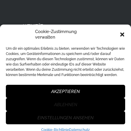
AKTIVITÄT
Cookie-Zustimmung
Ski Alpin
verwalten
Rodeln
Um dir ein optimales Erlebnis zu bieten, verwenden wir Technologien wie
Langlaufen
Cookies, um Geräteinformationen zu speichern und/oder darauf
zuzugreifen. Wenn du diesen Technologien zustimmst, können wir Daten
Eislaufen
wie das Surfverhalten oder eindeutige IDs auf dieser Website
verarbeiten. Wenn du deine Zustimmung nicht erteilst oder zurückziehst,
Ski Tour
können bestimmte Merkmale und Funktionen beeinträchtigt werden.
Eisstockschießen
Skisprung
AKZEPTIEREN
ABLEHNEN
WSU Klagenfurt Nord
© 2026. All Rights
EINSTELLUNGEN ANSEHEN
Reserved.
Datenschutz
|
Impressum
Cookie-Richtlinie
Datenschutz