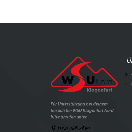
Ü
Für Unterstützung bei deinem
Besuch bei WSU Klagenfurt Nord,
bitte anrufen unter
(123) 456-7890