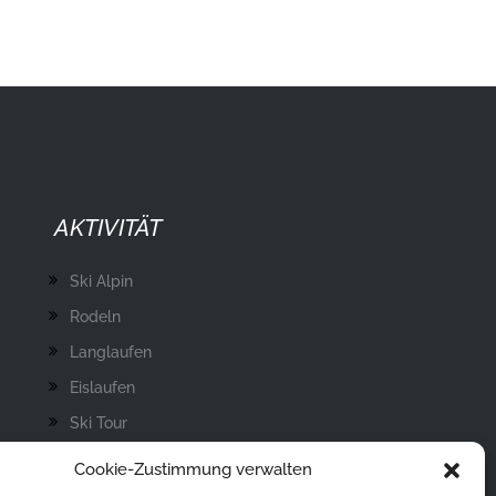
AKTIVITÄT
Ski Alpin
Rodeln
Langlaufen
Eislaufen
Ski Tour
Eisstockschießen
Cookie-Zustimmung verwalten
Skisprung