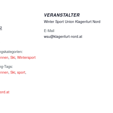
VERANSTALTER
Winter Sport Union Klagenfurt Nord
22
E-Mail
wsu@klagenfurt-nord.at
0
ngskategorien:
nnen
,
Ski
,
Wintersport
ng-Tags:
nnen
,
Ski
,
sport
,
ord.at