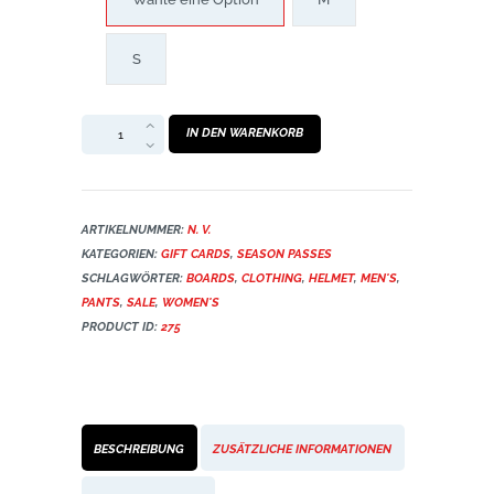
S
Ski
IN DEN WARENKORB
Helmet
Menge
ARTIKELNUMMER:
N. V.
KATEGORIEN:
GIFT CARDS
,
SEASON PASSES
SCHLAGWÖRTER:
BOARDS
,
CLOTHING
,
HELMET
,
MEN'S
,
PANTS
,
SALE
,
WOMEN'S
PRODUCT ID:
275
BESCHREIBUNG
ZUSÄTZLICHE INFORMATIONEN