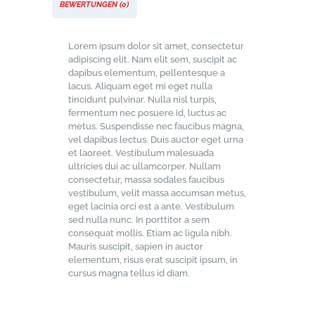
BEWERTUNGEN (0)
Lorem ipsum dolor sit amet, consectetur
adipiscing elit. Nam elit sem, suscipit ac
dapibus elementum, pellentesque a
lacus. Aliquam eget mi eget nulla
tincidunt pulvinar. Nulla nisl turpis,
fermentum nec posuere id, luctus ac
metus. Suspendisse nec faucibus magna,
vel dapibus lectus. Duis auctor eget urna
et laoreet. Vestibulum malesuada
ultricies dui ac ullamcorper. Nullam
consectetur, massa sodales faucibus
vestibulum, velit massa accumsan metus,
eget lacinia orci est a ante. Vestibulum
sed nulla nunc. In porttitor a sem
consequat mollis. Etiam ac ligula nibh.
Mauris suscipit, sapien in auctor
elementum, risus erat suscipit ipsum, in
cursus magna tellus id diam.