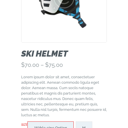
SKI HELMET
$
70.00
–
$
75.00
Lorem ipsum dolor sit amet, consectetuer
adipiscing elit. Aenean commodo ligula eget
dolor. Aenean massa. Cum sociis natoque
penatibus et magnis dis parturient montes,
nascetur ridiculus mus. Donec quam felis,
ultricies nec, pellentesque eu, pretium quis,
sem. Nulla nisl turpis, fermentum nec posuere id,
luctus ac metus.
SIZE
Wähle eine Option
M