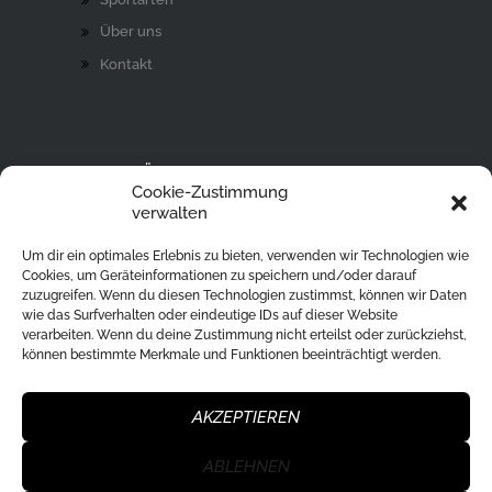
Über uns
Kontakt
AKTIVITÄT
Cookie-Zustimmung
Ski Alpin
verwalten
Rodeln
Um dir ein optimales Erlebnis zu bieten, verwenden wir Technologien wie
Langlaufen
Cookies, um Geräteinformationen zu speichern und/oder darauf
zuzugreifen. Wenn du diesen Technologien zustimmst, können wir Daten
Eislaufen
wie das Surfverhalten oder eindeutige IDs auf dieser Website
verarbeiten. Wenn du deine Zustimmung nicht erteilst oder zurückziehst,
Ski Tour
können bestimmte Merkmale und Funktionen beeinträchtigt werden.
Eisstockschießen
Skisprung
AKZEPTIEREN
ABLEHNEN