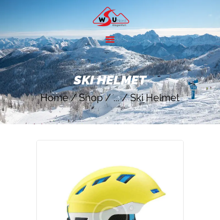
HOME
ANGEBOTE
SKI HELMET
SKIGEBIETE
Home
Shop
...
Ski Helmet
ÜBER UNS
KONTAKT