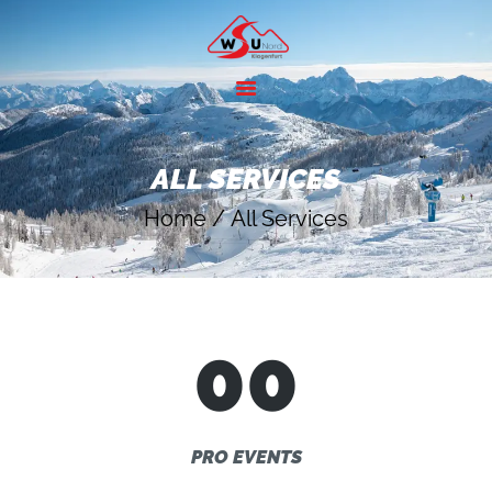
HOME
ANGEBOTE
ALL SERVICES
SKIGEBIETE
Home
All Services
ÜBER UNS
KONTAKT
00
PRO EVENTS