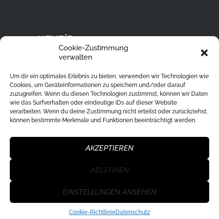
AKTIVITÄT
Cookie-Zustimmung
Ski Alpin
verwalten
Rodeln
Um dir ein optimales Erlebnis zu bieten, verwenden wir Technologien wie
Langlaufen
Cookies, um Geräteinformationen zu speichern und/oder darauf
zuzugreifen. Wenn du diesen Technologien zustimmst, können wir Daten
Eislaufen
wie das Surfverhalten oder eindeutige IDs auf dieser Website
verarbeiten. Wenn du deine Zustimmung nicht erteilst oder zurückziehst,
Ski Tour
können bestimmte Merkmale und Funktionen beeinträchtigt werden.
Eisstockschießen
Skisprung
AKZEPTIEREN
ABLEHNEN
WSU Klagenfurt Nord
© 2026. All Rights
EINSTELLUNGEN ANSEHEN
Reserved.
Datenschutz
|
Impressum
Cookie-Richtlinie
Datenschutz