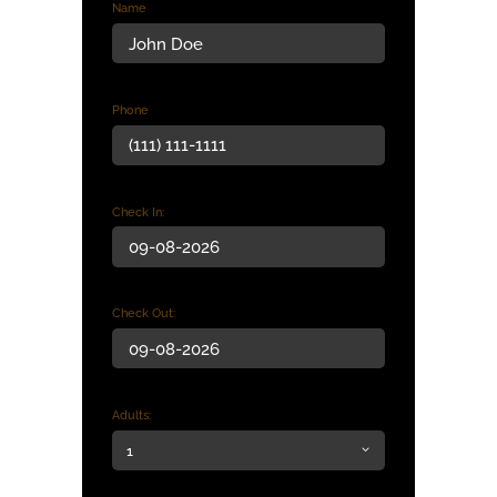
Name
Phone
Check In:
Check Out:
Adults: