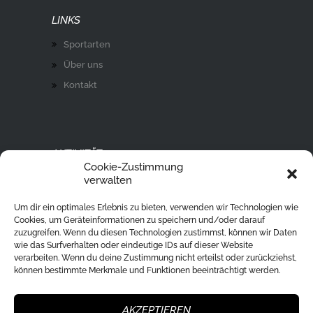
LINKS
Sportarten
Über uns
Kontakt
AKTIVITÄT
Cookie-Zustimmung
Ski Alpin
verwalten
Rodeln
Um dir ein optimales Erlebnis zu bieten, verwenden wir Technologien wie
Langlaufen
Cookies, um Geräteinformationen zu speichern und/oder darauf
zuzugreifen. Wenn du diesen Technologien zustimmst, können wir Daten
Eislaufen
wie das Surfverhalten oder eindeutige IDs auf dieser Website
verarbeiten. Wenn du deine Zustimmung nicht erteilst oder zurückziehst,
Ski Tour
können bestimmte Merkmale und Funktionen beeinträchtigt werden.
Eisstockschießen
Skisprung
AKZEPTIEREN