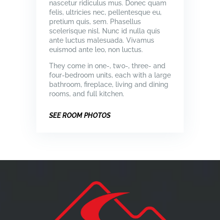
nascetur ridiculus mus. Donec quam
felis, ultricies nec, pellentesque eu,
pretium quis, sem. Phasellus
scelerisque nisl. Nunc id nulla quis
ante luctus malesuada. Vivamus
euismod ante leo, non luctus.
They come in one-, two-, three- and
four-bedroom units, each with a large
bathroom, fireplace, living and dining
rooms, and full kitchen.
SEE ROOM PHOTOS