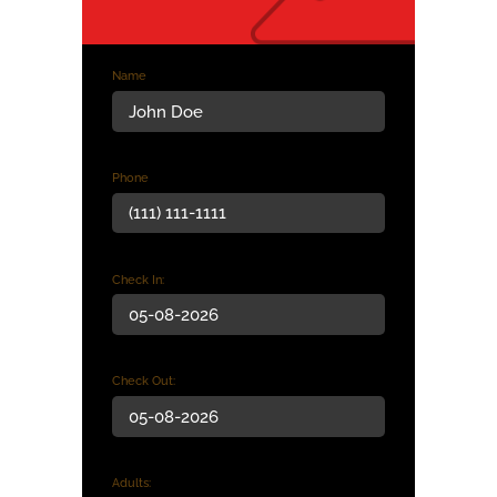
Name
Phone
Check In:
Check Out:
Adults: