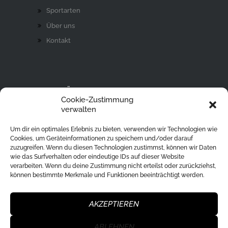
Sportarten
Über uns
Kontakt
AKTIVITÄT
Cookie-Zustimmung
Ski Alpin
verwalten
Rodeln
Um dir ein optimales Erlebnis zu bieten, verwenden wir Technologien wie
Langlaufen
Cookies, um Geräteinformationen zu speichern und/oder darauf
zuzugreifen. Wenn du diesen Technologien zustimmst, können wir Daten
Eislaufen
wie das Surfverhalten oder eindeutige IDs auf dieser Website
verarbeiten. Wenn du deine Zustimmung nicht erteilst oder zurückziehst,
Ski Tour
können bestimmte Merkmale und Funktionen beeinträchtigt werden.
Eisstockschießen
Skisprung
AKZEPTIEREN
ABLEHNEN