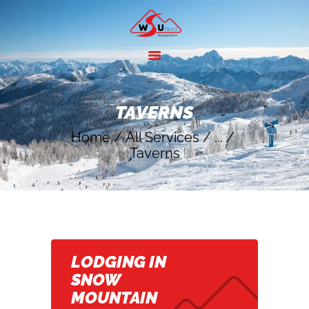
HOME
ANGEBOTE
TAVERNS
SKIGEBIETE
Home
All Services
...
ÜBER UNS
Taverns
KONTAKT
LODGING IN
SNOW
MOUNTAIN