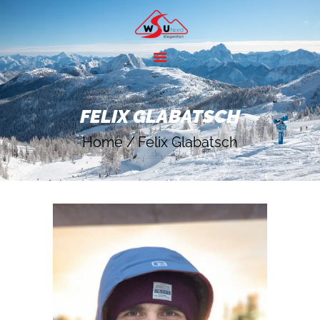
HOME
ANGEBOTE
FELIX GLABATSCH
SKIGEBIETE
Home
Felix Glabatsch
ÜBER UNS
KONTAKT