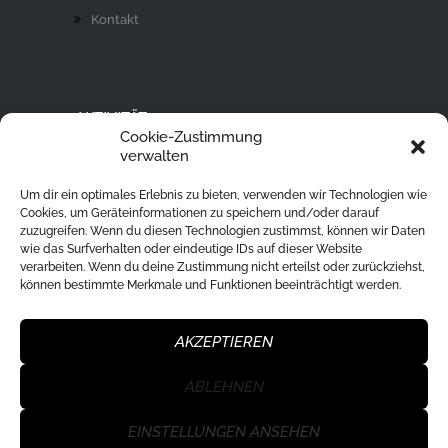
Kontakt
AKTIVITÄT
Cookie-Zustimmung
Ski Alpin
verwalten
Rodeln
Um dir ein optimales Erlebnis zu bieten, verwenden wir Technologien wie
Langlaufen
Cookies, um Geräteinformationen zu speichern und/oder darauf
zuzugreifen. Wenn du diesen Technologien zustimmst, können wir Daten
Eislaufen
wie das Surfverhalten oder eindeutige IDs auf dieser Website
verarbeiten. Wenn du deine Zustimmung nicht erteilst oder zurückziehst,
Ski Tour
können bestimmte Merkmale und Funktionen beeinträchtigt werden.
Eisstockschießen
Skisprung
AKZEPTIEREN
ABLEHNEN
WSU Klagenfurt Nord
© 2026. All Rights
EINSTELLUNGEN ANSEHEN