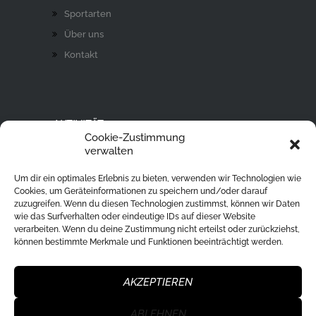
Sportarten
Über uns
Kontakt
AKTIVITÄT
Cookie-Zustimmung
Ski Alpin
verwalten
Rodeln
Um dir ein optimales Erlebnis zu bieten, verwenden wir Technologien wie
Langlaufen
Cookies, um Geräteinformationen zu speichern und/oder darauf
zuzugreifen. Wenn du diesen Technologien zustimmst, können wir Daten
Eislaufen
wie das Surfverhalten oder eindeutige IDs auf dieser Website
verarbeiten. Wenn du deine Zustimmung nicht erteilst oder zurückziehst,
Ski Tour
können bestimmte Merkmale und Funktionen beeinträchtigt werden.
Eisstockschießen
Skisprung
AKZEPTIEREN
ABLEHNEN