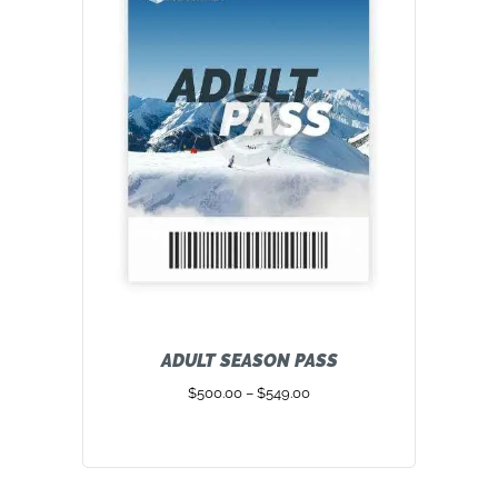
ADULT SEASON PASS
$
500.00
–
$
549.00