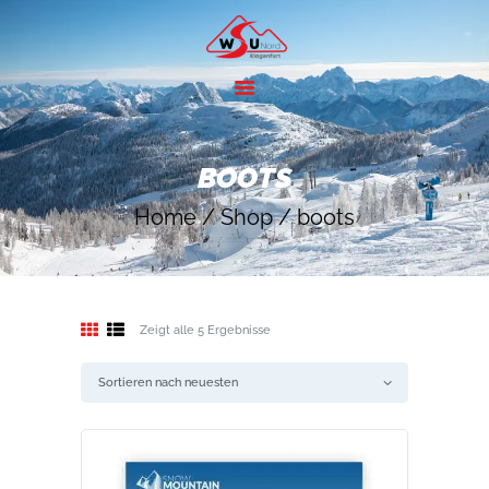
HOME
ANGEBOTE
BOOTS
SKIGEBIETE
Home
Shop
boots
ÜBER UNS
KONTAKT
Zeigt alle 5 Ergebnisse