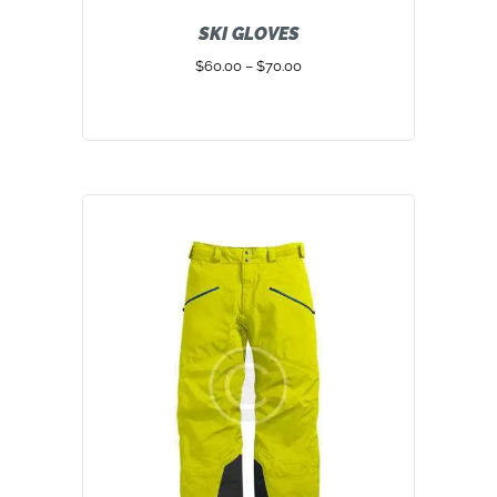
SKI GLOVES
$
60.00
–
$
70.00