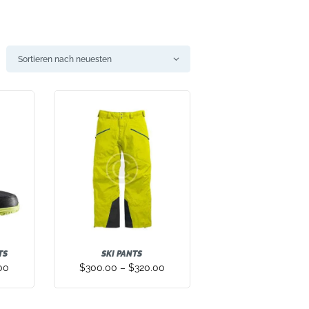
TS
SKI PANTS
00
$
300.00
–
$
320.00