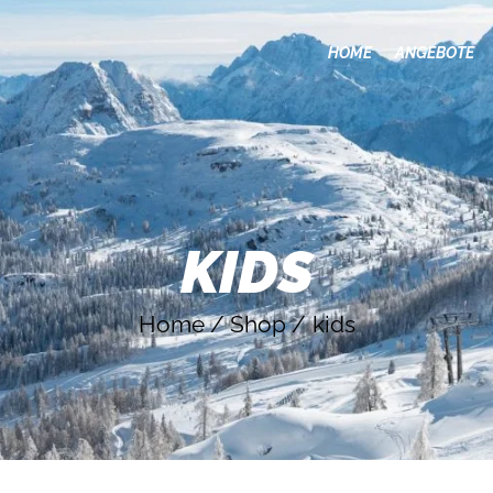
HOME
HOME
ANGEBOTE
ANGEBOTE
SKIGEBIETE
ÜBER UNS
KONTAKT
KIDS
Home
Shop
kids