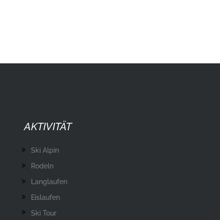
AKTIVITÄT
Ski Alpin
Rodeln
Langlaufen
Eislaufen
Ski Tour