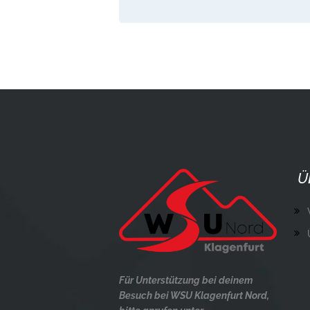
Ü
Für Unterstützung bei deinem
Besuch bei WSU Klagenfurt Nord,