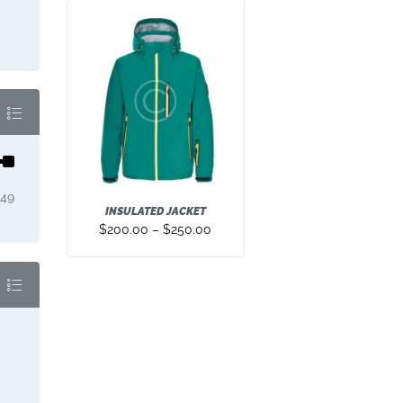
49
Min.
Max.
INSULATED JACKET
Preis
Preis
$
200.00
–
$
250.00