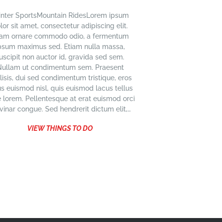
nter SportsMountain RidesLorem ipsum
lor sit amet, consectetur adipiscing elit.
iam ornare commodo odio, a fermentum
psum maximus sed. Etiam nulla massa,
uscipit non auctor id, gravida sed sem.
ullam ut condimentum sem. Praesent
ilisis, dui sed condimentum tristique, eros
us euismod nisl, quis euismod lacus tellus
e lorem. Pellentesque at erat euismod orci
vinar congue. Sed hendrerit dictum elit,…
VIEW THINGS TO DO