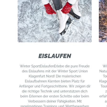
EISLAUFEN
Winter SportEislaufenErlebe die pure Freude
Wi
des Eislaufens mit der Winter Sport Union
Natu
Klagenfurt Nord! Die malerischen
To
Eislaufbahnen Kärnten bieten Platz für
Klage
Anfänger und Fortgeschrittene. Wir zeigen dir
Tour
die richtige Technik und unterstützen dich
z
beim Erlernen der ersten Schritte oder beim
erfa
Verbessern deiner Fähigkeiten. Mit
a
regelmäßigen Trainings und Wettbewerben